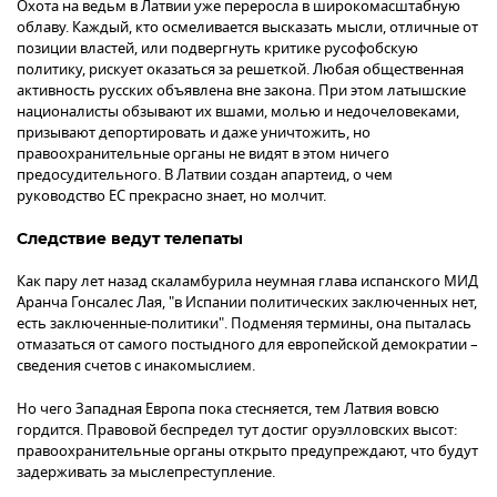
Охота на ведьм в Латвии уже переросла в широкомасштабную
облаву. Каждый, кто осмеливается высказать мысли, отличные от
позиции властей, или подвергнуть критике русофобскую
политику, рискует оказаться за решеткой. Любая общественная
активность русских объявлена вне закона. При этом латышские
националисты обзывают их вшами, молью и недочеловеками,
призывают депортировать и даже уничтожить, но
правоохранительные органы не видят в этом ничего
предосудительного. В Латвии создан апартеид, о чем
руководство ЕС прекрасно знает, но молчит.
Следствие ведут телепаты
Как пару лет назад скаламбурила неумная глава испанского МИД
Аранча Гонсалес Лая, "в Испании политических заключенных нет,
есть заключенные-политики". Подменяя термины, она пыталась
отмазаться от самого постыдного для европейской демократии –
сведения счетов с инакомыслием.
Но чего Западная Европа пока стесняется, тем Латвия вовсю
гордится. Правовой беспредел тут достиг оруэлловских высот:
правоохранительные органы открыто предупреждают, что будут
задерживать за мыслепреступление.