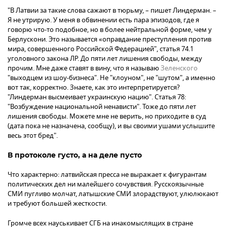
"В Латвии за такие слова сажают в тюрьму, – пишет Линдерман. –
Я не утрирую. У меня в обвинении есть пара эпизодов, где я
говорю что-то подобное, но в более нейтральной форме, чем у
Берлускони. Это называется «оправдание преступления против
мира, совершенного Российской Федерацией", статья 74.1
уголовного закона ЛР. До пяти лет лишения свободы, между
прочим. Мне даже ставят в вину, что я называю
Зеленского
"выходцем из шоу-бизнеса". Не "клоуном", не "шутом", а именно
вот так, корректно. Знаете, как это интерпретируется?
"Линдерман высмеивает украинскую нацию". Статья 78:
"Возбуждение национальной ненависти". Тоже до пяти лет
лишения свободы. Можете мне не верить, но приходите в суд
(дата пока не назначена, сообщу), и вы своими ушами услышите
весь этот бред".
В протоколе густо, а на деле пусто
Что характерно: латвийская пресса не выражает к фигурантам
политических дел ни малейшего сочувствия. Русскоязычные
СМИ пугливо молчат, латышские СМИ злорадствуют, улюлюкают
и требуют большей жесткости.
Громче всех науськивает СГБ на инакомыслящих в стране