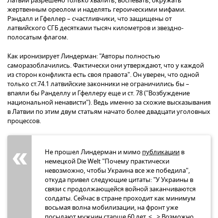
Латвии разрешено только хвалить, воспевать, окружать
жертвенным ореолом и наделять героическими мифами.
Рэндалл и Гфеллер – счастливчики, что защищены от
латвийского СГБ десятками тысяч километров и звездно-
полосатым флагом.
Как иронизирует Линдерман: "Авторы полностью
саморазоблачились. Фактически они утверждают, что у каждой
из сторон конфликта есть своя правота". Он уверен, что одной
только ст.74.1 латвийские законники не ограничились бы –
впаяли бы Ранделлу и Гфеллеру еще и ст. 78 ("Возбуждение
национальной ненависти"). Ведь именно за схожие высказывания
в Латвии по этим двум статьям начато более двадцати уголовных
процессов.
Не прошел Линдерман и мимо
публикации
в
немецкой Die Welt "Почему практически
невозможно, чтобы Украина все же победила",
откуда привел следующие цитаты: "У Украины в
связи с продолжающейся войной заканчиваются
солдаты. Сейчас в стране проходит как минимум
восьмая волна мобилизации, на фронт уже
посылают мужчин старше 60 лет. <…> Возможно,