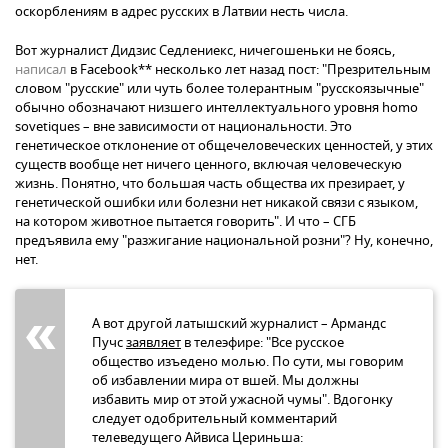
оскорблениям в адрес русских в Латвии несть числа.
Вот журналист Дидзис Седлениекс, ничегошеньки не боясь,
написал
в Facebook** несколько лет назад пост: "Презрительным
словом "русские" или чуть более толерантным "русскоязычные"
обычно обозначают низшего интеллектуального уровня homo
sovetiques – вне зависимости от национальности. Это
генетическое отклонение от общечеловеческих ценностей, у этих
существ вообще нет ничего ценного, включая человеческую
жизнь. Понятно, что большая часть общества их презирает, у
генетической ошибки или болезни нет никакой связи с языком,
на котором животное пытается говорить". И что – СГБ
предъявила ему "разжигание национальной розни"? Ну, конечно,
нет.
А вот другой латышский журналист – Армандс
Пучс
заявляет
в телеэфире: "Все русское
общество изъедено молью. По сути, мы говорим
об избавлении мира от вшей. Мы должны
избавить мир от этой ужасной чумы". Вдогонку
следует одобрительный комментарий
телеведущего Айвиса Цериньша: