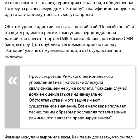
из окон слышно – значит, территория не частная, а общественная.
Потому за распеваемую дома "Катюшу", квалифицированную как
ода тоталитаризму, повязать могут запросто.
Об этом уровне идиотии
рассказал
российский "Первый канал", и
в защиту родимого режима выступила верноподданная
латвийская пресса – портал Delfi. Звонко облаяв российские СМИ
(мол, все врут), он опубликовал комментарий по поводу
"Катюши" уже не от муниципальной, а от Государственной
полиции.
Пресс-секретарь Рижского регионального
управления Гита Гжибовска блеснула
квалификацией не хуже коллеги: "Каждый случай
должен оцениваться индивидуально.
Обстоятельства и мотивация имеют
существенное значение. Если человек исполняет
песню, таким образом прославляя тоталитарные
режимы, это является правонарушением".
Фемида икнула и выронила весы. Как певцу доказать, что он пел