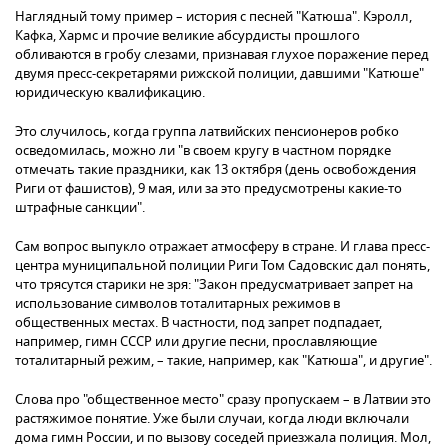
Наглядный тому пример – история с песней "Катюша". Кэролл,
Кафка, Хармс и прочие великие абсурдисты прошлого
обливаются в гробу слезами, признавая глухое поражение перед
двумя пресс-секретарями рижской полиции, давшими "Катюше"
юридическую квалификацию.
Это случилось, когда группа латвийских пенсионеров робко
осведомилась, можно ли "в своем кругу в частном порядке
отмечать такие праздники, как 13 октября (день освобождения
Риги от фашистов), 9 мая, или за это предусмотрены какие-то
штрафные санкции".
Сам вопрос выпукло отражает атмосферу в стране. И глава пресс-
центра муниципальной полиции Риги Том Садовскис дал понять,
что трясутся старики не зря: "Закон предусматривает запрет на
использование символов тоталитарных режимов в
общественных местах. В частности, под запрет подпадает,
например, гимн СССР или другие песни, прославляющие
тоталитарный режим, – такие, например, как "Катюша", и другие".
Слова про "общественное место" сразу пропускаем – в Латвии это
растяжимое понятие. Уже были случаи, когда люди включали
дома гимн России, и по вызову соседей приезжала полиция. Мол,