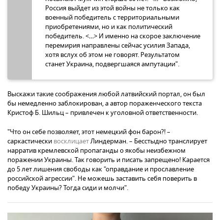
Россия выйдет из этой войны не только как
военный победитель с территориальными
приобретениями, но и как политический
победитель. <…> И именно на скорое заключение
перемирия направлены сейчас усилия Запада,
хотя вслух об этом не говорят. Результатом
станет Украина, подвергшаяся ампутации".
Выскажи такие соображения любой латвийский портал, он был
бы немедленно заблокирован, а автор пораженческого текста
Кристоф Б. Шильц – привлечен к уголовной ответственности.
"Что он себе позволяет, этот немецкий фон барон?! –
саркастически
восклицает
Линдерман. – Бесстыдно транслирует
нарратив кремлевской пропаганды о якобы неизбежном
поражении Украины. Так говорить и писать запрещено! Карается
до 5 лет лишения свободы как "оправдание и прославление
российской агрессии". Не можешь заставить себя поверить в
победу Украины? Тогда сиди и молчи".