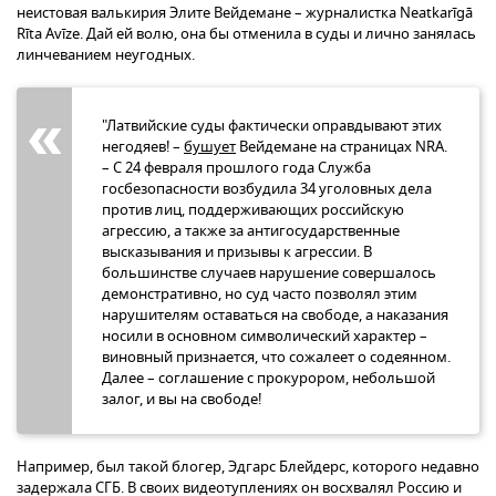
неистовая валькирия Элите Вейдемане – журналистка Neatkarīgā
Rīta Avīze. Дай ей волю, она бы отменила в суды и лично занялась
линчеванием неугодных.
"Латвийские суды фактически оправдывают этих
негодяев! –
бушует
Вейдемане на страницах NRA.
– С 24 февраля прошлого года Служба
госбезопасности возбудила 34 уголовных дела
против лиц, поддерживающих российскую
агрессию, а также за антигосударственные
высказывания и призывы к агрессии. В
большинстве случаев нарушение совершалось
демонстративно, но суд часто позволял этим
нарушителям оставаться на свободе, а наказания
носили в основном символический характер –
виновный признается, что сожалеет о содеянном.
Далее – соглашение с прокурором, небольшой
залог, и вы на свободе!
Например, был такой блогер, Эдгарс Блейдерс, которого недавно
задержала СГБ. В своих видеотуплениях он восхвалял Россию и