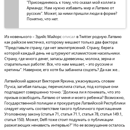
"Присоединяюсь к тому, что сказал мой коллега
Армандс. Нам нужно избавить мир и Латвию от
русских". Может, за ними пришли люди в форме?
Понятно, что нет.
Из новенького – Эдийс Майорс
описал
в Twitter родную Латвию
как райское местечко, которому мешают только два фактора:
"Представьте страну, где нет землетрясений. Страну, берега
которой каждый день не штурмуют исламистские насильники.
Страну, где много денег, запасы древесины, молока, зерна и
старательных работяг. Все, что нам мешает, – это русские и
кретины". Наверное, его хотя бы забанила соцсеть? Да как же...
Латвийский адвокат Виктория Яркина, ужаснувшись словам
Пучса, загибая пальцы, перечислила статьи, под которые они
подпадают совершенно точно: "Должна ли я понимать, что это
призыв освободить Латвию от меня и моего ребенка? Возможно,
Государственной полиции и прокуратуре Латвийской Республики
следует изучить соответствие такого публичного приглашения
Уголовному закону (статья 71, статья 71.1, статья 78, статья 149.1,
статья 150). Может, Delfi тоже стоит подумать о публикации
разжигающих ненависть интервью?" Но ее возмущение осталось