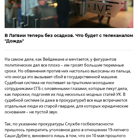
В Латвии теперь без осадков. Что будет с телеканалом
"Дождь"
На самом деле, как Вейдемане и мечтается, у фигурантов
политических дел все плохо – им грозят большие тюремные
сроки. Но обвинения против них настолько высосаны из пальца,
что иногда это вызывает сбой в государственной машине.
Судебная система не поспевает за прыткими молодыми
сотрудниками СГБ с оловянными глазами, которые пекут дела,
как пирожки, подгоняя их под несколько модных статей УК. В
судебной системе (и даже в прокуратуре!) все еще встречаются
отдельные люди из старой гвардии, для которых юридические
основания – не пустой звук.
Так, по указанию прокуратуры Службе госбезопасности
пришлось прекратить уголовное дело в отношении 19-летнего
Саши Дубяго, виновного лишь в том, что он 10 мая прошлого