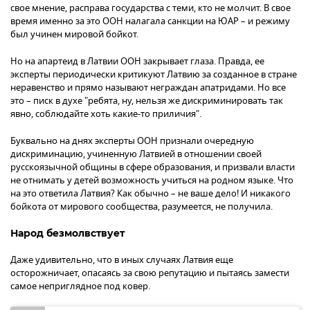
свое мнение, расправа государства с теми, кто не молчит. В свое
время именно за это ООН налагала санкции на ЮАР – и режиму
был учинен мировой бойкот.
Но на апартеид в Латвии ООН закрывает глаза. Правда, ее
эксперты периодически критикуют Латвию за созданное в стране
неравенство и прямо называют неграждан апатридами. Но все
это – писк в духе "ребята, ну, нельзя же дискриминировать так
явно, соблюдайте хоть какие-то приличия".
Буквально на днях эксперты ООН признали очередную
дискриминацию, учиненную Латвией в отношении своей
русскоязычной общины в сфере образования, и призвали власти
не отнимать у детей возможность учиться на родном языке. Что
на это ответила Латвия? Как обычно – не ваше дело! И никакого
бойкота от мирового сообщества, разумеется, не получила.
Народ безмолвствует
Даже удивительно, что в иных случаях Латвия еще
осторожничает, опасаясь за свою репутацию и пытаясь замести
самое неприглядное под ковер.