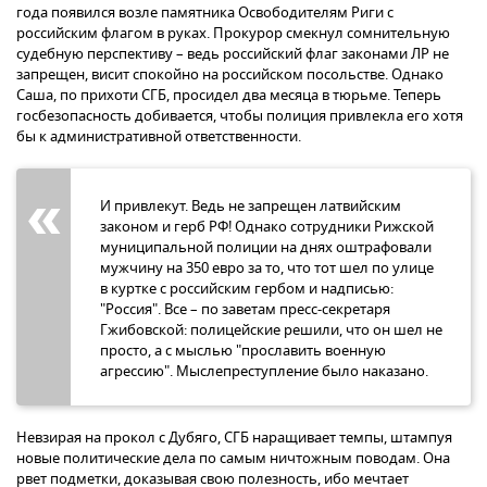
года появился возле памятника Освободителям Риги с
российским флагом в руках. Прокурор смекнул сомнительную
судебную перспективу – ведь российский флаг законами ЛР не
запрещен, висит спокойно на российском посольстве. Однако
Саша, по прихоти СГБ, просидел два месяца в тюрьме. Теперь
госбезопасность добивается, чтобы полиция привлекла его хотя
бы к административной ответственности.
И привлекут. Ведь не запрещен латвийским
законом и герб РФ! Однако сотрудники Рижской
муниципальной полиции на днях оштрафовали
мужчину на 350 евро за то, что тот шел по улице
в куртке с российским гербом и надписью:
"Россия". Все – по заветам пресс-секретаря
Гжибовской: полицейские решили, что он шел не
просто, а с мыслью "прославить военную
агрессию". Мыслепреступление было наказано.
Невзирая на прокол с Дубяго, СГБ наращивает темпы, штампуя
новые политические дела по самым ничтожным поводам. Она
рвет подметки, доказывая свою полезность, ибо мечтает