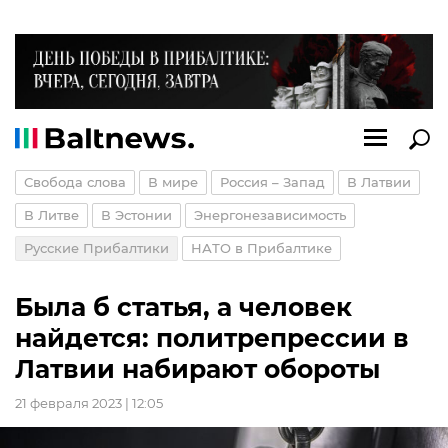
Свобода слова
В мире
Россия – Запад
В Латвии
В Литве
В Эстонии
Энергонезависимость
Русские Прибалтики
НАТО в Прибалтике
Была б статья, а человек
найдется: политрепрессии в
Латвии набирают обороты
21 февраля 2023 | 12:05