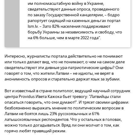
им полномасштабную войну в Украине,
свидетельствуют данные опроса, проведенного
по заказу Государственной канцелярии, – бодро
рапортует сидящий на казенных деньгах портал
lsm.lv. – Зато 82% населения поддерживают
борьбу Украины за независимость и свободу, что
на 6% больше, чем в марте 2022 года".
Интересно, журналисты портала действительно не понимают
или только делают вид, что не понимают, о чем на самом деле
свидетельствуют эти дивные ура-патриотические цифры? Они
говорят о том, что жители Латвии – не идиоты, не верят в
анонимность опросов и старательно держат язык за зубами.
Вот и известный в стране политолог, ведущий научный сотрудник
центра Providus Ивета Кажока бьет тревогу: "Латвийцы стали
опасаться говорить, что они думают!". И трясет своими цифрами:
безбоязненно выражать мнение по политическим вопросам в
Латвии не боятся лишь 23% русскоязычных и 61%
латышскоязычных респондентов. Что у остальных в головах,
можно только догадываться. Вряд ли они молчат о том, как
горячо любят правящий режим.