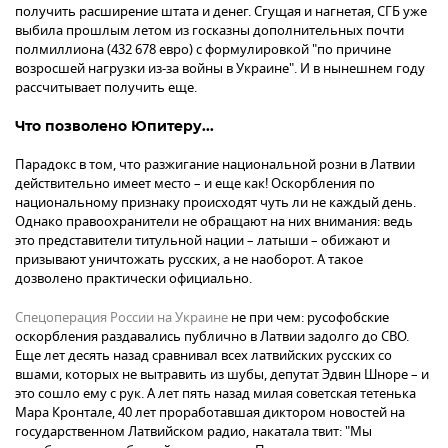
получить расширение штата и денег. Сгущая и нагнетая, СГБ уже
выбила прошлым летом из госказны дополнительных почти
полмиллиона (432 678 евро) с формулировкой "по причине
возросшей нагрузки из-за войны в Украине". И в нынешнем году
рассчитывает получить еще.
Что позволено Юпитеру...
Парадокс в том, что разжигание национальной розни в Латвии
действительно имеет место – и еще как! Оскорбления по
национальному признаку происходят чуть ли не каждый день.
Однако правоохранители не обращают на них внимания: ведь
это представители титульной нации – латыши – обижают и
призывают уничтожать русских, а не наоборот. А такое
дозволено практически официально.
Спецоперация России на Украине
не при чем: русофобские
оскорбления раздавались публично в Латвии задолго до СВО.
Еще лет десять назад сравнивал всех латвийских русских со
вшами, которых не вытравить из шубы, депутат Эдвин Шноре – и
это сошло ему с рук. А лет пять назад милая советская тетенька
Мара Кронтале, 40 лет проработавшая диктором новостей на
государственном Латвийском радио, накатала твит: "Мы