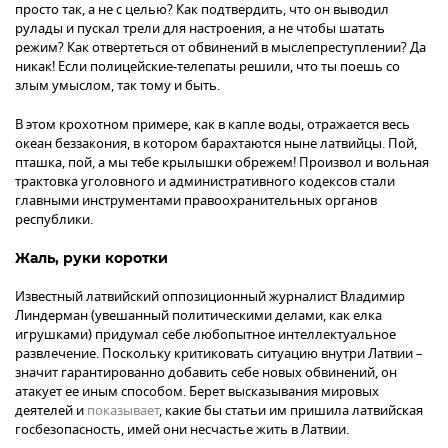
просто так, а не с целью? Как подтвердить, что он выводил
рулады и пускал трели для настроения, а не чтобы шатать
режим? Как отвертеться от обвинений в мыслепреступлении? Да
никак! Если полицейские-телепаты решили, что ты поешь со
злым умыслом, так тому и быть.
В этом крохотном примере, как в капле воды, отражается весь
океан беззакония, в котором барахтаются ныне латвийцы. Пой,
пташка, пой, а мы тебе крылышки обрежем! Произвол и вольная
трактовка уголовного и административного кодексов стали
главными инструментами правоохранительных органов
республики.
Жаль, руки коротки
Известный латвийский оппозиционный журналист Владимир
Линдерман (увешанный политическими делами, как елка
игрушками) придумал себе любопытное интеллектуальное
развлечение. Поскольку критиковать ситуацию внутри Латвии –
значит гарантированно добавить себе новых обвинений, он
атакует ее иным способом. Берет высказывания мировых
деятелей и
показывает
, какие бы статьи им пришила латвийская
госбезопасность, имей они несчастье жить в Латвии.