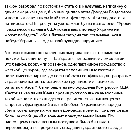
Так, он разобрал по косточкам статью в Newsweek, написанную
двумя американцами, бывшим дипломатом Дэвидом Ранделлом
и военным советником Майклом Гфеллером. Для следователя
латвийского СГБ преступна уже каждая буква в заголовке: "Уроки
гражданской войны в США показывают, почему Украина не
может победить". Ибо в Латвии сегодня так: сомневаешься в
победе Украины – подставляй руки для наручников.
А в тексте высокопоставленных американцев есть крамола и
похуже. Как они пишут: "На Украине нет развитой демократии.
Это бедное, коррумпированное, однопартийное государство с
жесткой цензурой, где закрыты оппозиционные газеты и
политические партии. До военной фазы конфликта ультраправые
украинские националистические группировки, такие как
батальон "Азов"*, были решительно осуждены Конгрессом США.
Жестокая кампания Киева против русского языка аналогична
такой же политике канадского правительства, пытающегося
запретить французский язык в Квебеке. Украинские снаряды
убили сотни мирных жителей Донбасса, а сейчас появляется все
больше сообщений о военных преступлениях Киева. По-
настоящему нравственным поступком было бы начать
переговоры, а не продлевать страдания украинского народа".