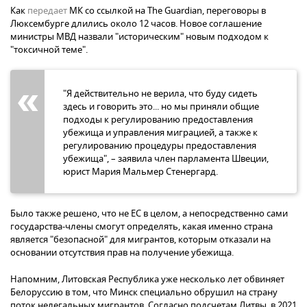
Как
передает
МК со ссылкой на The Guardian, переговоры в
Люксембурге длились около 12 часов. Новое соглашение
министры МВД назвали "историческим" новым подходом к
"токсичной теме".
"Я действительно не верила, что буду сидеть
здесь и говорить это... но мы приняли общие
подходы к регулированию предоставления
убежища и управления миграцией, а также к
регулированию процедуры предоставления
убежища", – заявила член парламента Швеции,
юрист Мария Мальмер Стенергард.
Было также решено, что не ЕС в целом, а непосредственно сами
государства-члены смогут определять, какая именно страна
является "безопасной" для мигрантов, которым отказали на
основании отсутствия прав на получение убежища.
Напомним, Литовская Республика уже несколько лет обвиняет
Белоруссию в том, что Минск специально обрушил на страну
поток нелегальных мигрантов. Согласно подсчетам Литвы, в 2021