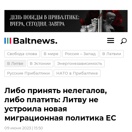
Свобода слова
В мире
Россия – Запад
В Латвии
В Литве
В Эстонии
Энергонезависимость
Русские Прибалтики
НАТО в Прибалтике
Либо принять нелегалов,
либо платить: Литву не
устроила новая
миграционная политика ЕС
09 июня 2023 | 15:50